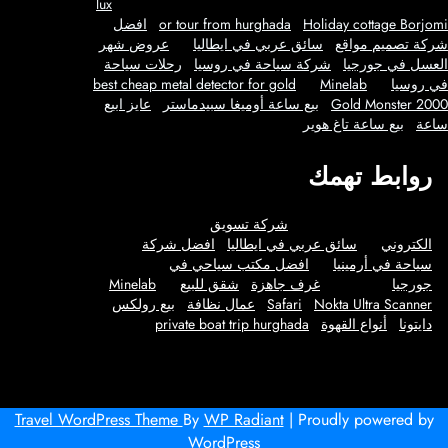
lux
Holiday cottage Borjomi
or tour from hurghada
افضل
شركة تصميم مواقع
سائق عربي في ايطاليا
عروض شهر
العسل في جورجيا
شركة سياحة في روسيا
رحلات سياحة
في روسيا
Minelab
best cheap metal detector for gold
Gold Monster 2000
بيع ساعة أوميغا سبيدماستر
عايز ابيع
ساعة
بيع ساعة تاغ هوير
روابط تهمك
شركة تسويق
الكتروني
سائق عربي في ايطاليا
افضل شركة
سياحة في أرمينيا
افضل مكتب سياحي في
جورجيا
غرف جاهزة
شقق للبيع
Minelab
Nokta Ultra Scanner
Safari
عمال نظافة
بيع رولكس
دايتونا
أنواع القهوة
private boat trip hurghada
Travel WordPress Theme
By
WP Radiant
| Proudly powered by
WordPress