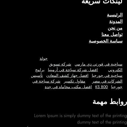
لينكات سريعة
الرئيسية
المدونة
من نحن
تواصل معنا
سياسة الخصوصية
جولة
سياحية في فورتي دي مارمي
شركة تسويق
الكتروني
افضل شركة سياحة في أرمينيا
برامج
سياحية في جورجيا
افضل جهاز كشف المعادن
تأسيس
الشركات في مصر
مقاول تكسير
شركة سياحة في
جورجيا
KS 800
افضل مكتب محاماه في جدة
روابط مهمة
Lorem Ipsum is simply dummy text of the printing
dummy text of the printing