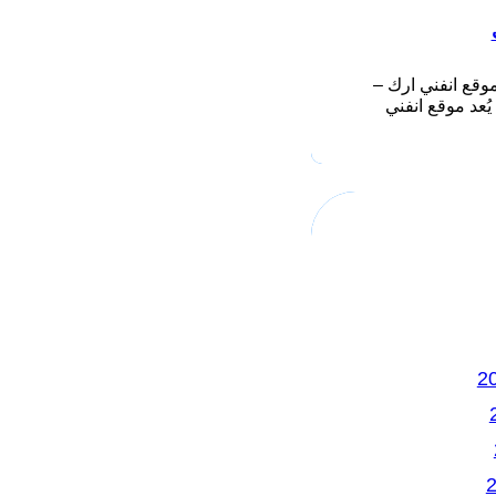
وقع انفني ارك –
Infiniarc يُعد موقع انفني