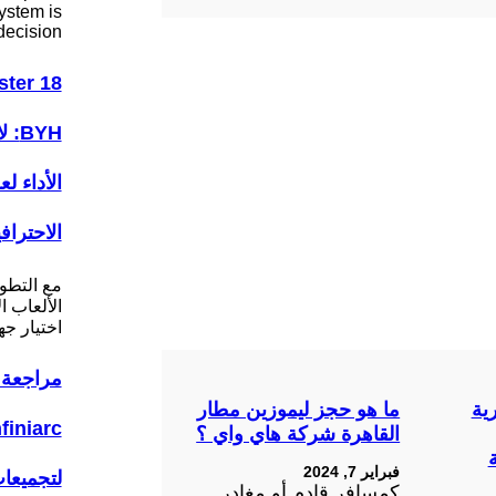
ystem is
decision…
ter 18
BYH
الأداء ل
الاحتراف
مع التطو
الألعاب ا
اختيار ج
مراجعة 
ية
ما هو حجز ليموزين مطار
القاهرة شركة هاي واي ؟
فبراير 7, 2024
لتجميعا
كمسافر قادم أو مغادر