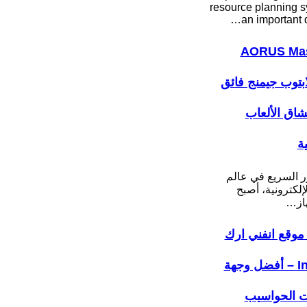
resource planning s
an important 
AORUS Mas
: لابتوب جيمنج فائق
عشاق الألعاب
ية
ر السريع في عالم
لإلكترونية، أصبح
هاز…
موقع انفني ارك
Infiniarc – أفضل وجهة
ت الحواسيب