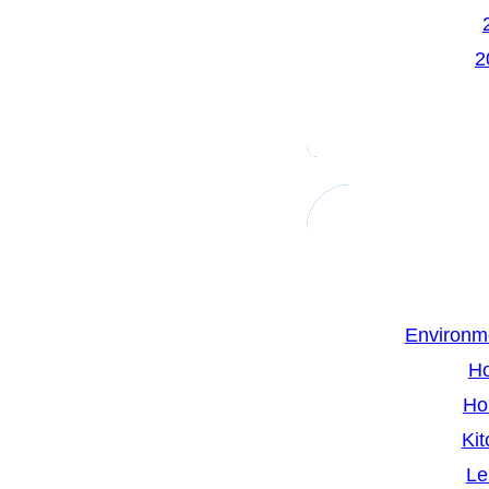
Environm
H
Ho
Kit
Le