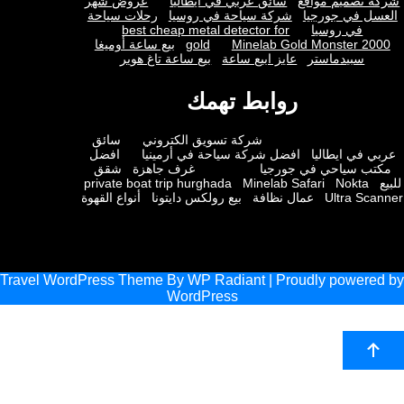
 تصميم مواقع
سائق عربي في ايطاليا
عروض شهر
ل في جورجيا
شركة سياحة في روسيا
رحلات سياحة
في روسيا
best cheap metal detector for
Minelab Gold Monster 2
gold
بيع ساعة أوميغا
سبيدماستر
عايز ابيع ساعة
بيع ساعة تاغ هوير
روابط تهمك
شركة تسويق الكتروني
سائق
 في ايطاليا
افضل شركة سياحة في أرمينيا
افضل
ب سياحي في جورجيا
غرف جاهزة
شقق
private boat trip hurghada
Minelab Safari
Nokta
Ultra Sc
عمال نظافة
بيع رولكس دايتونا
أنواع القهوة
Travel WordPress Theme
By
WP Radiant
| Proudly powere
WordPress