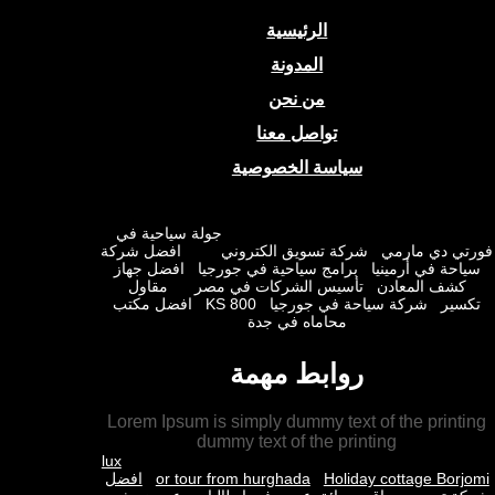
الرئيسية
المدونة
من نحن
تواصل معنا
سياسة الخصوصية
جولة سياحية في
ي دي مارمي
شركة تسويق الكتروني
افضل شركة
حة في أرمينيا
برامج سياحية في جورجيا
افضل جهاز
شف المعادن
تأسيس الشركات في مصر
مقاول
ير
شركة سياحة في جورجيا
KS 800
افضل مكتب
محاماه في جدة
روابط مهمة
Lorem Ipsum is simply dummy text of the prin
dummy text of the printing
lux
Holiday cottage Bor
or tour from hurghada
افضل