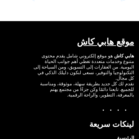
e
b
u
t
d
o
b
e
I
o
e
r
n
k
موقع هابي كاش
هابي كاش
هو موقع إلكتروني شامل يقدم محتوى
متنوع وخدمات متعددة تغطي أهم جوانب الحياة
اليومية. من العقارات إلى التسويق، ومن السياحة إلى
التكنولوجيا والتوفير، نسعى لنكون دليلك الذكي في
كل مجال.
نقدم لك كل جديد بطريقة سهلة، موثوقة، ومناسبة
للجميع. تابعنا دائمًا وكن جزءًا من مجتمع يهتم
بالمعرفة، التطوير، والراحة الرقمية.
Y
I
T
F
o
n
w
a
u
s
i
c
T
t
t
e
لينكات سريعة
u
a
t
b
b
g
e
o
e
r
r
o
الرئيسية