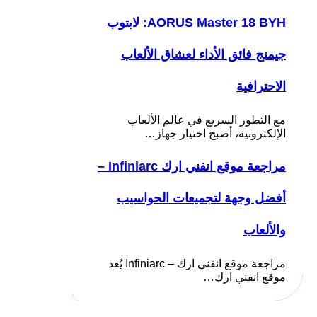
AORUS Master 18 BYH: لابتوب
جيمنج فائق الأداء لعشاق الألعاب
الاحترافية
مع التطور السريع في عالم الألعاب
الإلكترونية، أصبح اختيار جهاز…
مراجعة موقع انفني ارك Infiniarc –
أفضل وجهة لتجميعات الحواسيب
والألعاب
مراجعة موقع انفني ارك – Infiniarc يُعد
موقع انفني ارك…