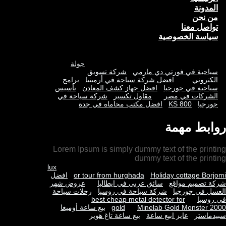
a
k
المدونة
m
من نحن
تواصل معنا
سياسة الخصوصية
جولة
سياحية في فورتي دي مارمي
شركة تسويق
الكتروني
افضل شركة سياحة في أرمينيا
برامج
سياحية في جورجيا
افضل جهاز كشف المعادن
تأسيس
الشركات في مصر
مقاول تكسير
شركة سياحة في
جورجيا
KS 800
افضل مكتب محاماه في جدة
روابط مهمة
Lorem Ipsum is simply dummy text of the printing
dummy text of the printing
lux
Holiday cottage Borjomi
or tour from hurghada
افضل
شركة تصميم مواقع
سائق عربي في ايطاليا
عروض شهر
العسل في جورجيا
شركة سياحة في روسيا
رحلات سياحة
في روسيا
best cheap metal detector for
Minelab Gold Monster 2000
gold
بيع ساعة أوميغا
سبيدماستر
عايز ابيع ساعة
بيع ساعة تاغ هوير