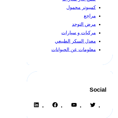
كمبيوتر محمول
مراجع
مرض التوحد
مركبات و سيارات
معدل السكر الطبيعي
معلومات عن الحيوانات
Social
L
F
Y
T
i
a
o
w
n
c
u
i
k
e
T
t