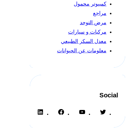
كمبيوتر محمول
مراجع
مرض التوحد
مركبات و سيارات
معدل السكر الطبيعي
معلومات عن الحيوانات
Social
L
F
Y
T
i
a
o
w
n
c
u
i
k
e
T
t
e
b
u
t