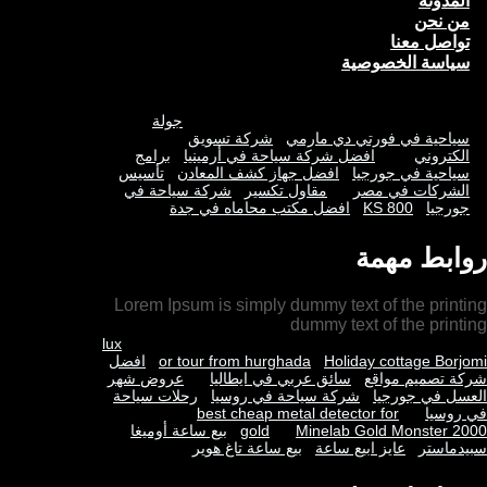
المدونة
m
من نحن
تواصل معنا
سياسة الخصوصية
جولة
سياحية في فورتي دي مارمي
شركة تسويق
الكتروني
افضل شركة سياحة في أرمينيا
برامج
سياحية في جورجيا
افضل جهاز كشف المعادن
تأسيس
الشركات في مصر
مقاول تكسير
شركة سياحة في
جورجيا
KS 800
افضل مكتب محاماه في جدة
روابط مهمة
Lorem Ipsum is simply dummy text of the printing
dummy text of the printing
lux
Holiday cottage Borjomi
or tour from hurghada
افضل
شركة تصميم مواقع
سائق عربي في ايطاليا
عروض شهر
العسل في جورجيا
شركة سياحة في روسيا
رحلات سياحة
في روسيا
best cheap metal detector for
Minelab Gold Monster 2000
gold
بيع ساعة أوميغا
سبيدماستر
عايز ابيع ساعة
بيع ساعة تاغ هوير