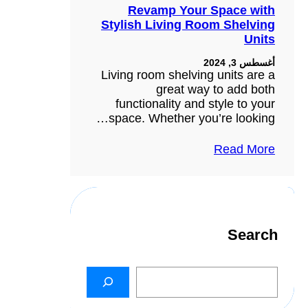
Revamp Your Space with
Stylish Living Room Shelving
Units
أغسطس 3, 2024
Living room shelving units are a
great way to add both
functionality and style to your
space. Whether you’re looking…
Read More
Search
S
e
a
r