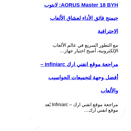
AORUS Master 18 BYH: لابتوب
جيمنج فائق الأداء لعشاق الألعاب
الاحترافية
مع التطور السريع في عالم الألعاب
الإلكترونية، أصبح اختيار جهاز…
مراجعة موقع انفني ارك Infiniarc –
أفضل وجهة لتجميعات الحواسيب
والألعاب
مراجعة موقع انفني ارك – Infiniarc يُعد
موقع انفني ارك…