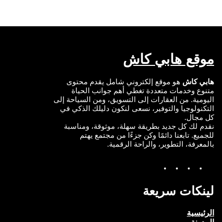
d
o
b
e
I
o
e
r
n
k
موقع هابي كاش
هابي كاش
هو موقع إلكتروني شامل يقدم محتوى
متنوع وخدمات متعددة تغطي أهم جوانب الحياة
اليومية. من العقارات إلى التسويق، ومن السياحة إلى
التكنولوجيا والتوفير، نسعى لنكون دليلك الذكي في
كل مجال.
نقدم لك كل جديد بطريقة سهلة، موثوقة، ومناسبة
للجميع. تابعنا دائمًا وكن جزءًا من مجتمع يهتم
بالمعرفة، التطوير، والراحة الرقمية.
Y
I
T
F
o
n
w
a
u
s
i
c
T
t
t
e
لينكات سريعة
u
a
t
b
b
g
e
o
e
r
r
o
الرئيسية
a
k