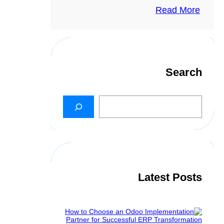
Read More
Search
S
e
a
r
c
h
Latest Posts