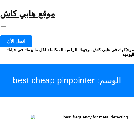
خطى
لى
موقع هابي كاش
لمحتوى
اتصل الأن
مرحبًا بك في هابي كاش، وجهتك الرقمية المتكاملة لكل ما يهمك في حياتك
اليومية
الوسم:
best cheap pinpointer