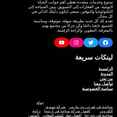
متنوع وخدمات متعددة تغطي أهم جوانب الحياة
اليومية. من العقارات إلى التسويق، ومن السياحة إلى
التكنولوجيا والتوفير، نسعى لنكون دليلك الذكي في
كل مجال.
نقدم لك كل جديد بطريقة سهلة، موثوقة، ومناسبة
للجميع. تابعنا دائمًا وكن جزءًا من مجتمع يهتم
بالمعرفة، التطوير، والراحة الرقمية.
YouTube
Instagram
Twitter
Facebook
لينكات سريعة
الرئيسية
المدونة
من نحن
تواصل معنا
سياسة الخصوصية
جولة
سياحية في فورتي دي مارمي
شركة تسويق
الكتروني
افضل شركة سياحة في أرمينيا
برامج
سياحية في جورجيا
افضل جهاز كشف المعادن
تأسيس