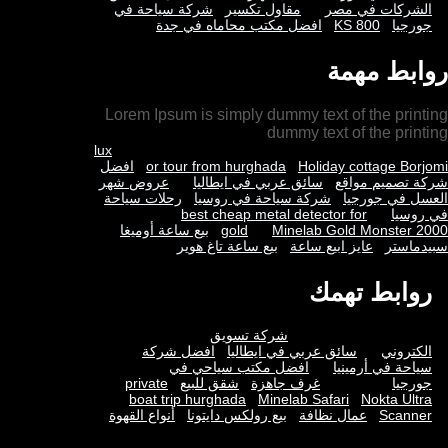
الشركات في مصر
مقاول تكسير
شركة سياحة في
جورجيا
KS 800
افضل مكتب محاماه في جدة
روابط مهمة
Lorem Ipsum is simply dummy text of the printing
dummy text of the printing
lux
Holiday cottage Borjomi
or tour from hurghada
افضل
شركة تصميم مواقع
سائق عربي في ايطاليا
عروض شهر
العسل في جورجيا
شركة سياحة في روسيا
رحلات سياحة
في روسيا
best cheap metal detector for
Minelab Gold Monster 2000
gold
بيع ساعة أوميغا
سبيدماستر
عايز ابيع ساعة
بيع ساعة تاغ هوير
روابط تهمك
شركة تسويق
الكتروني
سائق عربي في ايطاليا
افضل شركة
سياحة في أرمينيا
افضل مكتب سياحي في
جورجيا
غرف جاهزة
شقق للبيع
private
boat trip hurghada
Minelab Safari
Nokta Ultra
Scanner
عمال نظافة
بيع رولكس دايتونا
أنواع القهوة